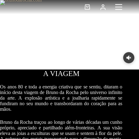
Pular
para
Carrinho
o
de
conteúdo
compras
A VIAGEM
Os anos 80 e toda a energia criativa que se sentiu, ditaram o
início desta viagem de Bruno da Rocha pelo universo infinito
da arte. A explosão artística e a joalharia rapidamente se
fundiram no seu mundo e transbordaram do coração para as
mãos.
Bruno da Rocha traçou ao longo de várias décadas um cunho
próprio, apreciado e partilhado além-fronteiras. A sua visão
eleva as joias a esculturas que se usam e sentem à flor da pele.
A nobreza dos metais transportada para a dimensão da magia,