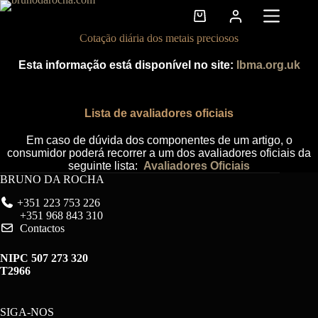
Pular
para
Carrinho
o
de
Cotação diária dos metais preciosos
conteúdo
compras
Esta informação está disponível no site:
lbma.org.uk
Lista de avaliadores oficiais
Em caso de dúvida dos componentes de um artigo, o
consumidor poderá recorrer a um dos avaliadores oficiais da
seguinte lista:
Avaliadores
Oficiais
BRUNO DA ROCHA
+351 223 753 226
+351 968 843 310
Contactos
NIPC 507 273 320
T2966
SIGA-NOS