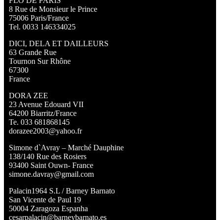
FLO DE PARIS
8 Rue de Monsieur le Prince
75006 Paris/France
Tel. 0033 146334025
DICI, DELA ET DAILLEURS
63 Grande Rue
Tournon Sur Rhône
67300
France
DORA ZEE
23 Avenue Edouard VII
64200 Biarritz/France
Te. 033 681868145
dorazee2003@yahoo.fr
Simone d`Avray – Marché Dauphine
138/140 Rue des Rosiers
93400 Saint Ouwn- France
simone.davray@gmail.com
Palacin1964 S.L / Barney Barnato
San Vicente de Paul 19
50004 Zaragoza Espanha
cesarpalacin@barneybarnato.es