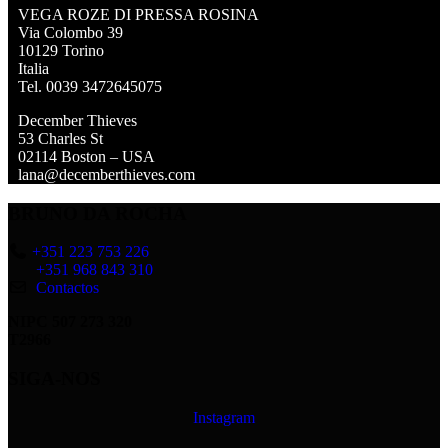
VEGA ROZE DI PRESSA ROSINA
Via Colombo 39
10129 Torino
Italia
Tel. 0039 3472645075
December Thieves
53 Charles St
02114 Boston – USA
lana@decemberthieves.com
BRUNO DA ROCHA
+351 223 753 226
+351 968 843 310
Contactos
NIPC 507 273 320
T2966
SIGA-NOS
Instagram