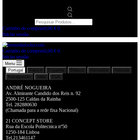
Products search
Carrinho de compras
0,00
€
0
Iniciar sessão
Carrinho de compras
0,00
€
0
Iniciar sessão
Menu
Portugal
França
Espanha
Bélgica
Alemanha
Holanda
Kazaquistão
Itália
EUA
ANDRÉ NOGUEIRA
Av. Almirante Candido dos Reis n. 92
2500-125 Caldas da Rainha
Tel. 282880630
(Chamada para a rede fixa Nacional)
21 CONCEPT STORE
Rua da Escola Politecnica nº50
1250-184 Lisboa
Tel.213461147