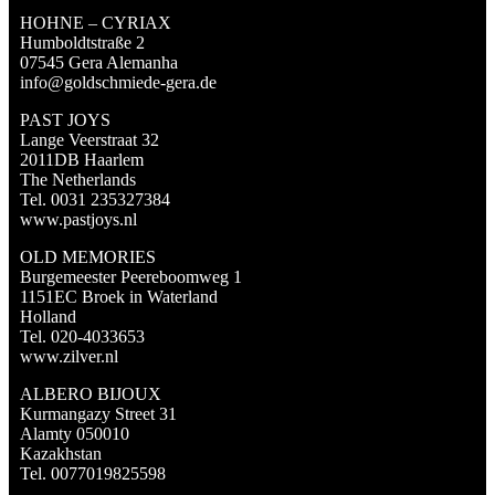
HOHNE – CYRIAX
Humboldtstraße 2
07545 Gera Alemanha
info@goldschmiede-gera.de
PAST JOYS
Lange Veerstraat 32
2011DB Haarlem
The Netherlands
Tel. 0031 235327384
www.pastjoys.nl
OLD MEMORIES
Burgemeester Peereboomweg 1
1151EC Broek in Waterland
Holland
Tel. 020-4033653
www.zilver.nl
ALBERO BIJOUX
Kurmangazy Street 31
Alamty 050010
Kazakhstan
Tel. 0077019825598