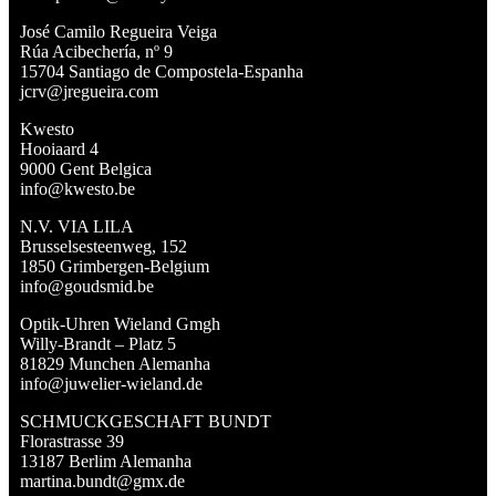
José Camilo Regueira Veiga
Rúa Acibechería, nº 9
15704 Santiago de Compostela-Espanha
jcrv@jregueira.com
Kwesto
Hooiaard 4
9000 Gent Belgica
info@kwesto.be
N.V. VIA LILA
Brusselsesteenweg, 152
1850 Grimbergen-Belgium
info@goudsmid.be
Optik-Uhren Wieland Gmgh
Willy-Brandt – Platz 5
81829 Munchen Alemanha
info@juwelier-wieland.de
SCHMUCKGESCHAFT BUNDT
Florastrasse 39
13187 Berlim Alemanha
martina.bundt@gmx.de