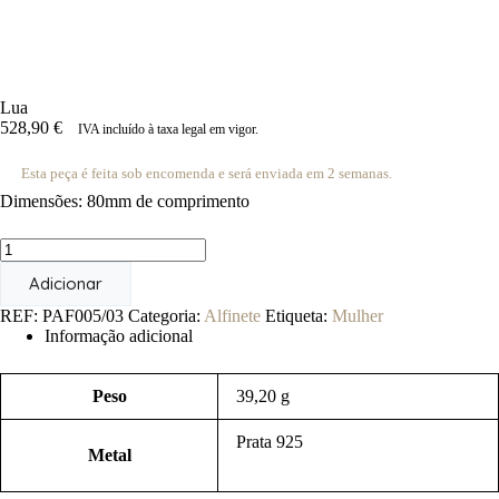
Lua
528,90
€
IVA incluído à taxa legal em vigor.
Esta peça é feita sob encomenda e será enviada em 2 semanas.
Dimensões: 80mm de comprimento
Quantidade
de
Adicionar
Lua
REF:
PAF005/03
Categoria:
Alfinete
Etiqueta:
Mulher
Informação adicional
Peso
39,20 g
Prata 925
Metal