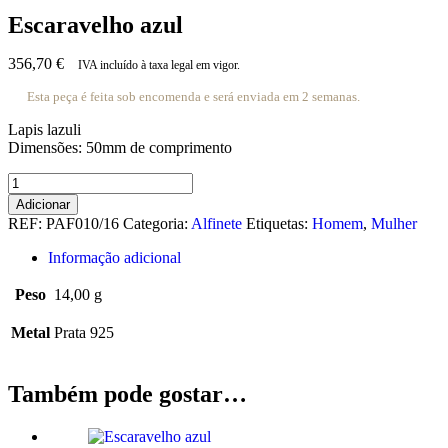
Escaravelho azul
356,70
€
IVA incluído à taxa legal em vigor.
Esta peça é feita sob encomenda e será enviada em 2 semanas.
Lapis lazuli
Dimensões: 50mm de comprimento
Quantidade
de
Adicionar
Escaravelho
REF:
PAF010/16
Categoria:
Alfinete
Etiquetas:
Homem
,
Mulher
azul
Informação adicional
Peso
14,00 g
Metal
Prata 925
Também pode gostar…