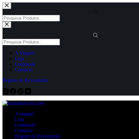
Pular
para
o
Products
conteúdo
search
Products
search
A Viagem
Loja
Lookbook
Contacto
Registo de Revendedor
A viagem
Loja
Lookbook
Contacto
Registo de Revendedor