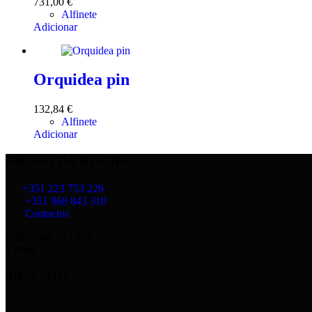
731,00
€
Alfinete
Adicionar
Orquidea pin
132,84
€
Alfinete
Adicionar
BRUNO DA ROCHA
+351 223 753 226
+351 968 843 310
Contactos
NIPC 507 273 320
T2966
SIGA-NOS