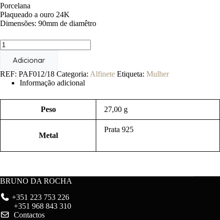
Porcelana
Plaqueado a ouro 24K
Dimensões: 90mm de diamêtro
Quantidade
de
Adicionar
Aranha
Cornocópia
REF:
PAF012/18
Categoria:
Alfinete
Etiqueta:
Mulher
Informação adicional
Peso
27,00 g
Prata 925
Metal
BRUNO DA ROCHA
+351 223 753 226
+351 968 843 310
Contactos