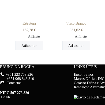
on
the
product
page
Estrutura
Visco Branco
167,28
€
361,62
€
Alfinete
Alfinete
Adicionar
Adicionar
BRUNO DA ROCHA
LINKS ÚTEIS
+351 223 753 226
Encontre-nos
+351 968 843 310
Marcas Oficiais IN
Contactos
Cotação Diária e Ava
Resolução Alternativ
NIPC 507 273 320
T2966