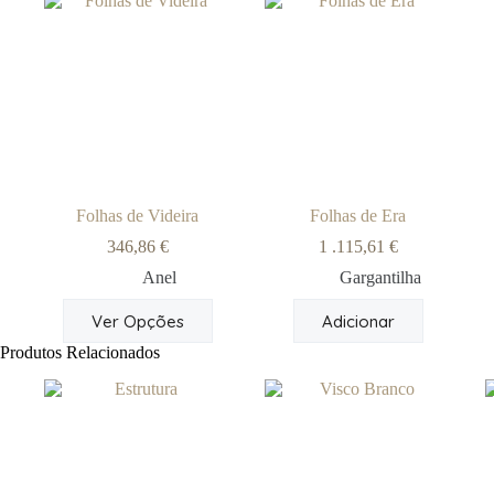
Folhas de Videira
Folhas de Era
346,86
€
1 .115,61
€
Anel
Gargantilha
This
Ver Opções
Adicionar
product
has
Produtos Relacionados
multiple
variants.
The
options
may
be
chosen