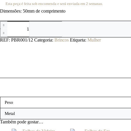
Esta peça é feita sob encomenda e será enviada em 2 semanas.
Dimensões: 50mm de comprimento
Quantidade
de
Folhas
de
REF:
PBR001/12
Categoria:
Brincos
Etiqueta:
Mulher
Videira
Peso
Metal
Também pode gostar…