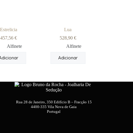
Estrelicia
Lua
457,56
€
528,90
€
Alfinete
Alfinete
Adicionar
Adicionar
Rua 28 de Janeiro, 350 Edifício B – Fracção 15
4400-335 Vila Nova de Gaia
Portugal