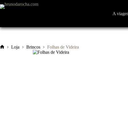
Pular
para
o
A viage
conteúdo
Loja
Brincos
Folhas de Videira
Início