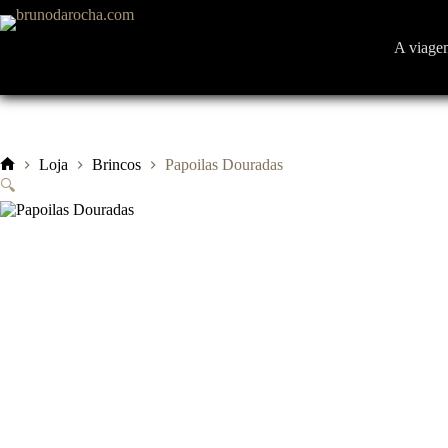
Pular
para
o
A viage
conteúdo
Loja
Brincos
Papoilas Douradas
Início
🔍