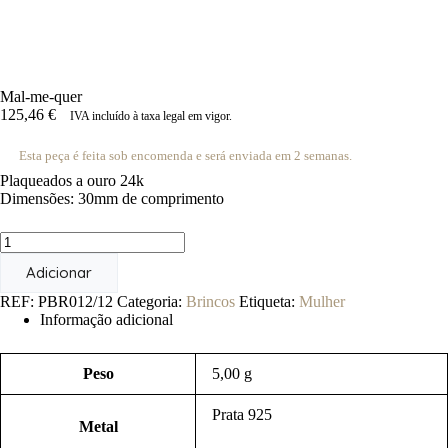
Mal-me-quer
125,46
€
IVA incluído à taxa legal em vigor.
Esta peça é feita sob encomenda e será enviada em 2 semanas.
Plaqueados a ouro 24k
Dimensões: 30mm de comprimento
Quantidade
de
Adicionar
Mal-
me-
REF:
PBR012/12
Categoria:
Brincos
Etiqueta:
Mulher
quer
Informação adicional
Peso
5,00 g
Prata 925
Metal