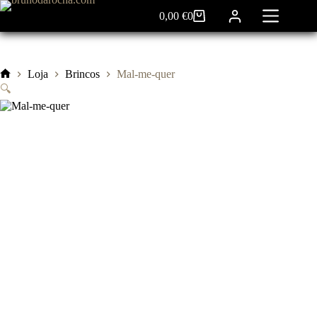
Pular
0,00
€
0
para
Carrinho
o
de
conteúdo
compras
Loja
Brincos
Mal-me-quer
Início
🔍