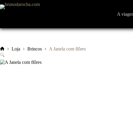
Pular
para
o
A viage
conteúdo
Loja
Brincos
A Janela com flôres
Início
🔍