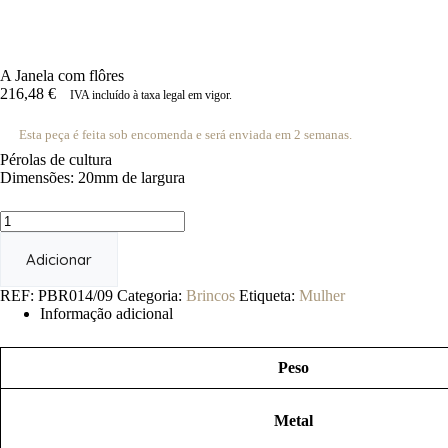
A Janela com flôres
216,48
€
IVA incluído à taxa legal em vigor.
Esta peça é feita sob encomenda e será enviada em 2 semanas.
Pérolas de cultura
Dimensões: 20mm de largura
Quantidade
de
A
Adicionar
Janela
com
REF:
PBR014/09
Categoria:
Brincos
Etiqueta:
Mulher
flôres
Informação adicional
Peso
Metal