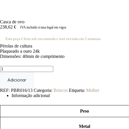
Casca de ovo
238,62
€
IVA incluído à taxa legal em vigor.
Esta peça é feita sob encomenda e será enviada em 2 semanas.
Pérolas de cultura
Plaqueado a ouro 24k
Dimensões: 40mm de comprimento
Quantidade
de
Casca
Adicionar
de
ovo
REF:
PBR016/13
Categoria:
Brincos
Etiqueta:
Mulher
Informação adicional
Peso
Metal