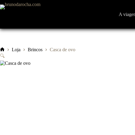
Pular
para
o
A viage
conteúdo
Loja
Brincos
Casca de ovo
Início
🔍