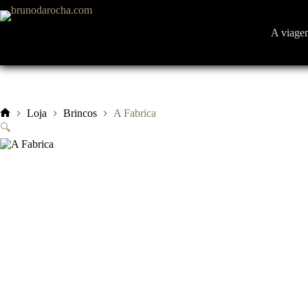
Pular
para
o
A viage
conteúdo
Loja
Brincos
A Fabrica
Início
🔍