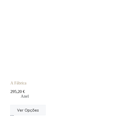
A Fábrica
295,20
€
Anel
This
Ver Opções
product