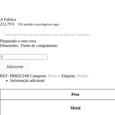
A Fabrica
212,79
€
IVA incluído à taxa legal em vigor.
Esta peça é feita sob encomenda e será enviada em 2 semanas.
Plaqueado a ouro rosa
Dimensões: 35mm de comprimento
Quantidade
de
A
Adicionar
Fabrica
REF:
PBR023/08
Categoria:
Brincos
Etiqueta:
Mulher
Informação adicional
Peso
Metal