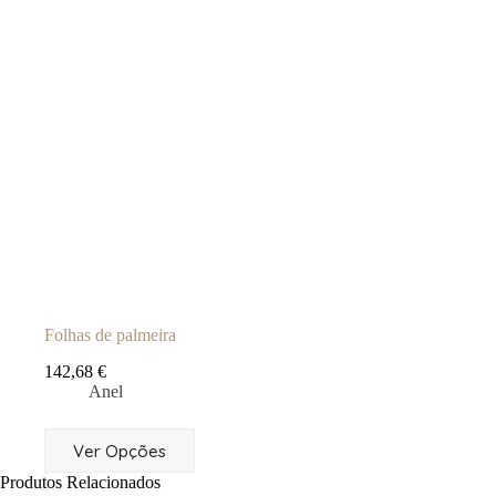
Folhas de palmeira
142,68
€
Anel
This
Ver Opções
product
has
Produtos Relacionados