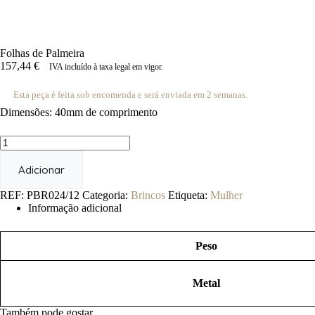
Folhas de Palmeira
157,44
€
IVA incluído à taxa legal em vigor.
Esta peça é feita sob encomenda e será enviada em 2 semanas.
Dimensões: 40mm de comprimento
Quantidade
de
Folhas
Adicionar
de
Palmeira
REF:
PBR024/12
Categoria:
Brincos
Etiqueta:
Mulher
Informação adicional
Peso
Metal
Também pode gostar…