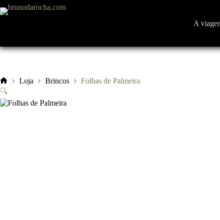
Pular
para
o
A viage
conteúdo
Loja
Brincos
Folhas de Palmeira
Início
🔍