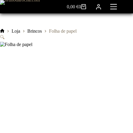
Pular
0,00
€
0
para
Carrinho
o
de
conteúdo
compras
Loja
Brincos
Folha de papel
Início
🔍