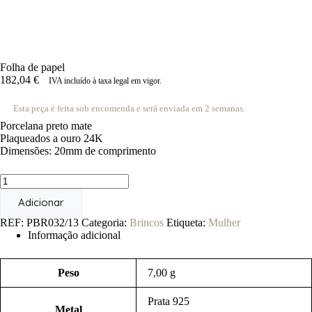
Folha de papel
182,04
€
IVA incluído à taxa legal em vigor.
Esta peça é feita sob encomenda e será enviada em 2 semanas.
Porcelana preto mate
Plaqueados a ouro 24K
Dimensões: 20mm de comprimento
Quantidade
de
Adicionar
Folha
de
REF:
PBR032/13
Categoria:
Brincos
Etiqueta:
Mulher
papel
Informação adicional
Peso
7,00 g
Prata 925
Metal