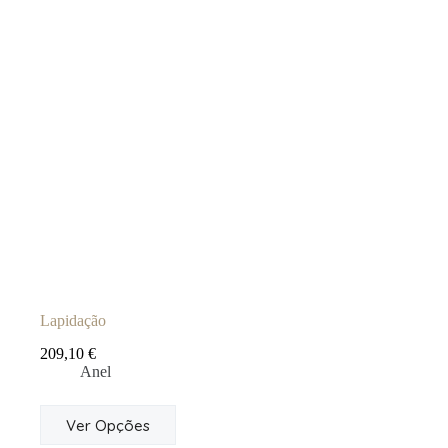
Lapidação
209,10
€
Anel
This
Ver Opções
product