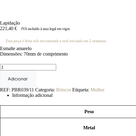
Lapidação
221,40
€
IVA incluído à taxa legal em vigor.
Esta peça é feita sob encomenda e será enviada em 2 semanas.
Esmalte amarelo
Dimensões: 70mm de comprimento
Quantidade
de
Lapidação
Adicionar
REF:
PBR039/11
Categoria:
Brincos
Etiqueta:
Mulher
Informação adicional
Peso
Metal