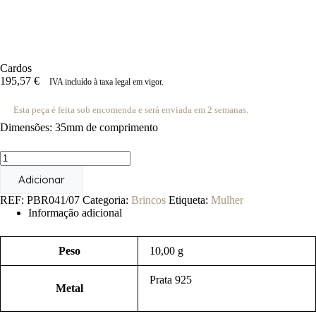
Cardos
195,57
€
IVA incluído à taxa legal em vigor.
Esta peça é feita sob encomenda e será enviada em 2 semanas.
Dimensões: 35mm de comprimento
Quantidade
de
Adicionar
Cardos
REF:
PBR041/07
Categoria:
Brincos
Etiqueta:
Mulher
Informação adicional
Peso
10,00 g
Prata 925
Metal