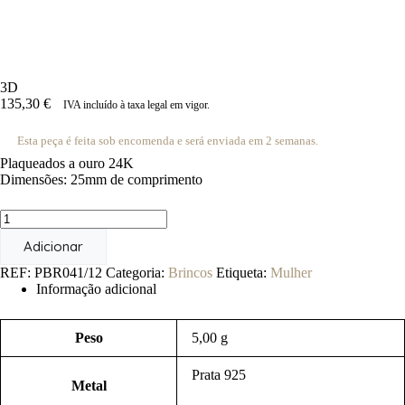
3D
135,30
€
IVA incluído à taxa legal em vigor.
Esta peça é feita sob encomenda e será enviada em 2 semanas.
Plaqueados a ouro 24K
Dimensões: 25mm de comprimento
Quantidade
de
Adicionar
3D
REF:
PBR041/12
Categoria:
Brincos
Etiqueta:
Mulher
Informação adicional
Peso
5,00 g
Prata 925
Metal