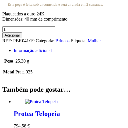
Esta peça é feita sob encomenda e será enviada em 2 semanas.
Plaqueados a ouro 24K
Dimensões: 40 mm de comprimento
Quantidade
de
Adicionar
Protea
REF:
PBR041/19
Categoria:
Brincos
Etiqueta:
Mulher
Telopea
Informação adicional
Peso
25,30 g
Metal
Prata 925
Também pode gostar…
Protea Telopeia
794,58
€