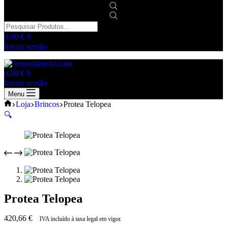
Products
search
Carrinho
0,00
€
0
de
Iniciar sessão
compras
Carrinho
0,00
€
0
de
Iniciar sessão
compras
Menu
Início
Loja
Brincos
Protea Telopea
🔍
Protea Telopea
420,66
€
IVA incluído à taxa legal em vigor.