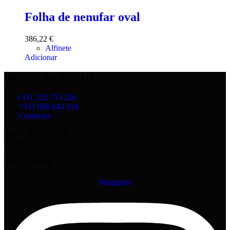
Folha de nenufar oval
386,22
€
Alfinete
Adicionar
BRUNO DA ROCHA
+351 223 753 226
+351 968 843 310
Contactos
NIPC 507 273 320
T2966
SIGA-NOS
Instagram