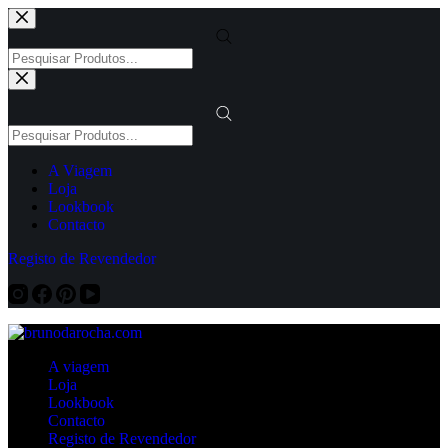
Pular
para
o
Products
conteúdo
search
Products
search
A Viagem
Loja
Lookbook
Contacto
Registo de Revendedor
A viagem
Loja
Lookbook
Contacto
Registo de Revendedor