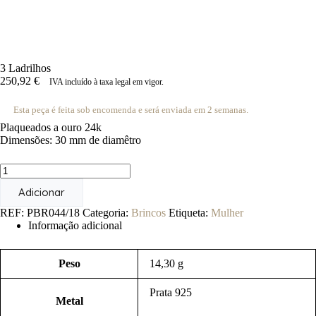
3 Ladrilhos
250,92
€
IVA incluído à taxa legal em vigor.
Esta peça é feita sob encomenda e será enviada em 2 semanas.
Plaqueados a ouro 24k
Dimensões: 30 mm de diamêtro
Quantidade
de
Adicionar
3
Ladrilhos
REF:
PBR044/18
Categoria:
Brincos
Etiqueta:
Mulher
Informação adicional
Peso
14,30 g
Prata 925
Metal