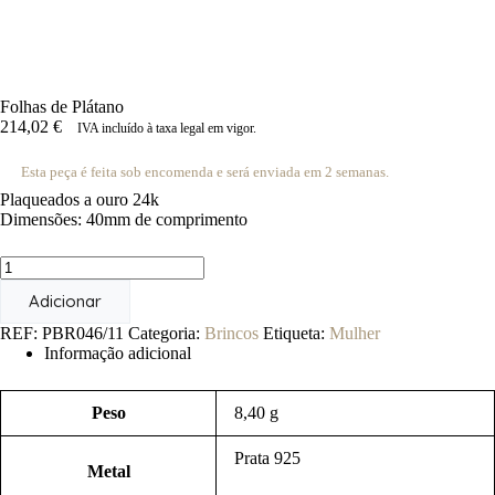
Folhas de Plátano
214,02
€
IVA incluído à taxa legal em vigor.
Esta peça é feita sob encomenda e será enviada em 2 semanas.
Plaqueados a ouro 24k
Dimensões: 40mm de comprimento
Quantidade
de
Adicionar
Folhas
de
REF:
PBR046/11
Categoria:
Brincos
Etiqueta:
Mulher
Plátano
Informação adicional
Peso
8,40 g
Prata 925
Metal