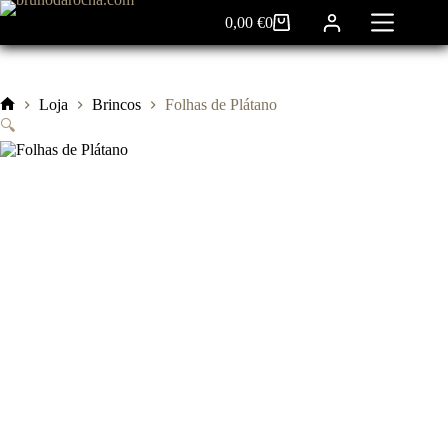
Pular
0,00
€
0
para
Carrinho
o
de
conteúdo
compras
Loja
Brincos
Folhas de Plátano
Início
🔍