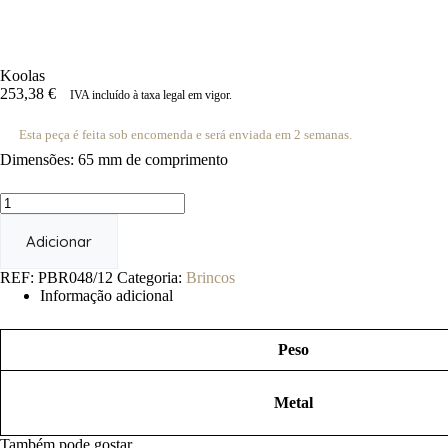
Koolas
253,38
€
IVA incluído à taxa legal em vigor.
Esta peça é feita sob encomenda e será enviada em 2 semanas.
Dimensões: 65 mm de comprimento
Quantidade
de
Koolas
Adicionar
REF:
PBR048/12
Categoria:
Brincos
Informação adicional
Peso
Metal
Também pode gostar…