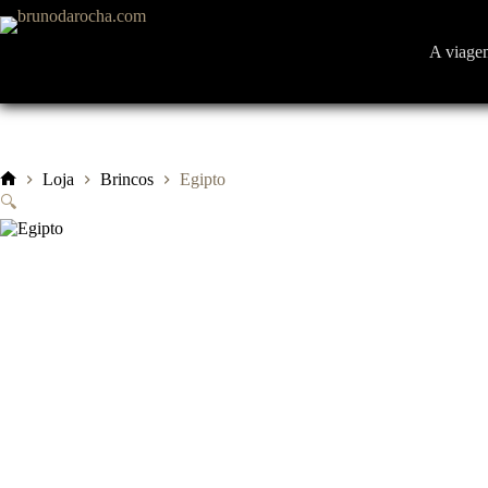
Pular
para
o
A viage
conteúdo
Loja
Brincos
Egipto
Início
🔍