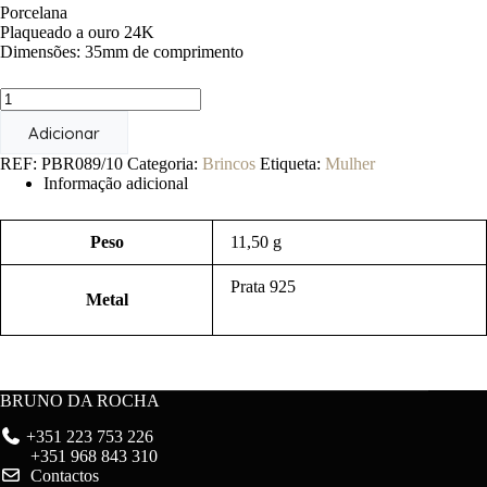
Porcelana
Plaqueado a ouro 24K
Dimensões: 35mm de comprimento
Quantidade
de
Adicionar
Pétalas
REF:
PBR089/10
Categoria:
Brincos
Etiqueta:
Mulher
Informação adicional
Peso
11,50 g
Prata 925
Metal
BRUNO DA ROCHA
+351 223 753 226
+351 968 843 310
Contactos