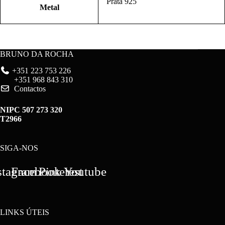
Prata 925
Metal
BRUNO DA ROCHA
+351 223 753 226
+351 968 843 310
Contactos
NIPC 507 273 320
T2966
SIGA-NOS
stagram
Facebook
Pinterest
Youtube
LINKS ÚTEIS