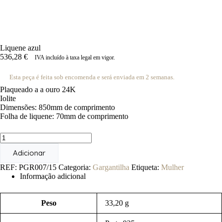
Liquene azul
536,28
€
IVA incluído à taxa legal em vigor.
Esta peça é feita sob encomenda e será enviada em 2 semanas.
Plaqueado a a ouro 24K
Iolite
Dimensões: 850mm de comprimento
Folha de liquene: 70mm de comprimento
Quantidade
de
Adicionar
Liquene
azul
REF:
PGR007/15
Categoria:
Gargantilha
Etiqueta:
Mulher
Informação adicional
Peso
33,20 g