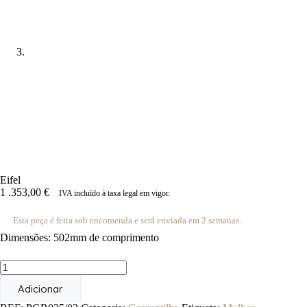
Eifel
1 .353,00
€
IVA incluído à taxa legal em vigor.
Esta peça é feita sob encomenda e será enviada em 2 semanas.
Dimensões: 502mm de comprimento
Quantidade
de
Adicionar
Eifel