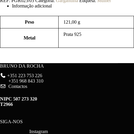
REF:
PGR025/03
Categoria:
Gargantilha
Etiqueta:
Mulher
Informação adicional
Peso
121,00 g
Prata 925
Metal
BRUNO DA ROCHA
+351 223 753 226
+351 968 843 310
Contactos
NIPC 507 273 320
T2966
SIGA-NOS
Instagram