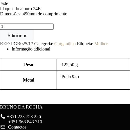
Jade
Plaqueado a ouro 24K
Dimensões: 490mm de comprimento
Quantidade
de
Adicionar
Calatrava
REF:
PGR025/17
Categoria:
Gargantilha
Etiqueta:
Mulher
Informação adicional
Peso
125,50 g
Prata 925
Metal
BRUNO DA ROCHA
+351 223 753 226
+351 968 843 310
Contactos