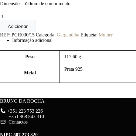
Dimensões: 550mm de comprimento
Quantidade
de
Adicionar
Liquenes
REF:
PGR030/15
Categoria:
Gargantilha
Etiqueta:
Mulher
Informação adicional
Peso
117,60 g
Prata 925
Metal
BRUNO DA ROCHA
+351 223 753 226
+351 968 843 310
Contactos
NIPC 507 273 320