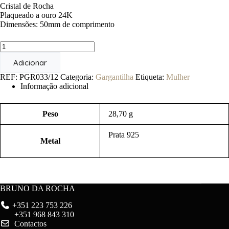
Cristal de Rocha
Plaqueado a ouro 24K
Dimensões: 50mm de comprimento
Quantidade
de
Adicionar
Protea
de
REF:
PGR033/12
Categoria:
Gargantilha
Etiqueta:
Mulher
Cristal
Informação adicional
Peso
28,70 g
Prata 925
Metal
BRUNO DA ROCHA
+351 223 753 226
+351 968 843 310
Contactos