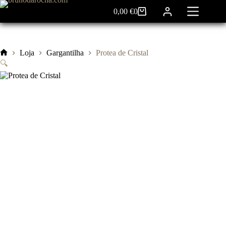
Pular
0,00
€
0
para
Carrinho
o
de
conteúdo
compras
Loja
Gargantilha
Protea de Cristal
Início
🔍