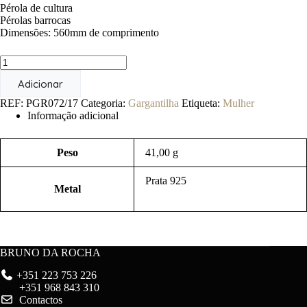
Pérola de cultura
Pérolas barrocas
Dimensões: 560mm de comprimento
Quantidade
de
Adicionar
Algas
REF:
PGR072/17
Categoria:
Gargantilha
Etiqueta:
Mulher
Informação adicional
Peso
41,00 g
Prata 925
Metal
BRUNO DA ROCHA
+351 223 753 226
+351 968 843 310
Contactos