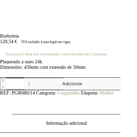
Borboleta
120,54
€
IVA incluído à taxa legal em vigor.
Esta peça é feita sob encomenda e será enviada em 2 semanas.
Plaqueado a ouro 24k
Dimensões: 450mm com extensão de 50mm
Quantidade
Adicionar
de
Borboleta
REF:
PGR080/14
Categoria:
Gargantilha
Etiqueta:
Mulher
Informação adicional