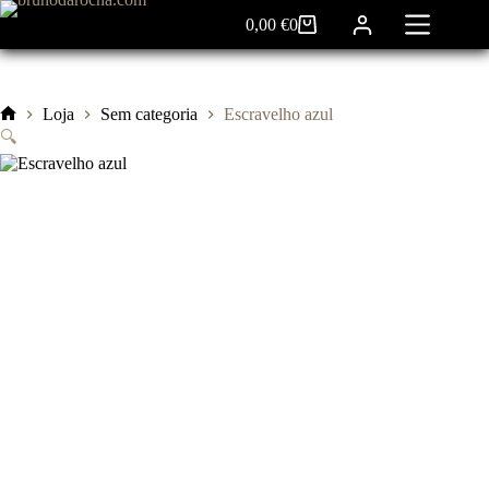
Pular
0,00
€
0
para
Carrinho
o
de
conteúdo
compras
Loja
Sem categoria
Escravelho azul
Início
🔍