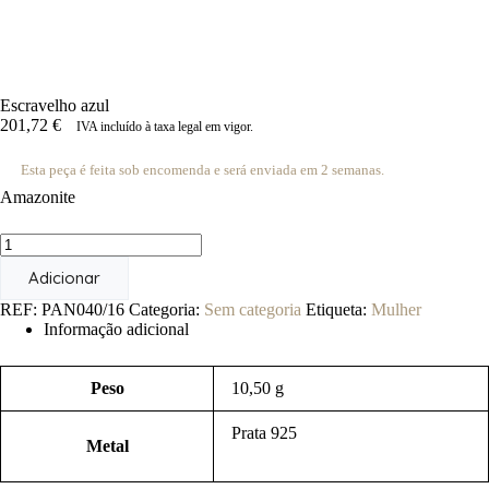
Escravelho azul
201,72
€
IVA incluído à taxa legal em vigor.
Esta peça é feita sob encomenda e será enviada em 2 semanas.
Amazonite
Quantidade
de
Adicionar
Escravelho
azul
REF:
PAN040/16
Categoria:
Sem categoria
Etiqueta:
Mulher
Informação adicional
Peso
10,50 g
Prata 925
Metal