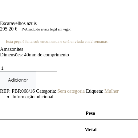
Escaravelhos azuis
295,20
€
IVA incluído à taxa legal em vigor.
Esta peça é feita sob encomenda e será enviada em 2 semanas.
Amazonites
Dimensões: 40mm de comprimento
Quantidade
de
Escaravelhos
Adicionar
azuis
REF:
PBR068/16
Categoria:
Sem categoria
Etiqueta:
Mulher
Informação adicional
Peso
Metal