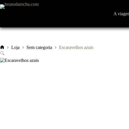
Pular
para
o
A viage
conteúdo
Loja
Sem categoria
Escaravelhos azuis
Início
🔍