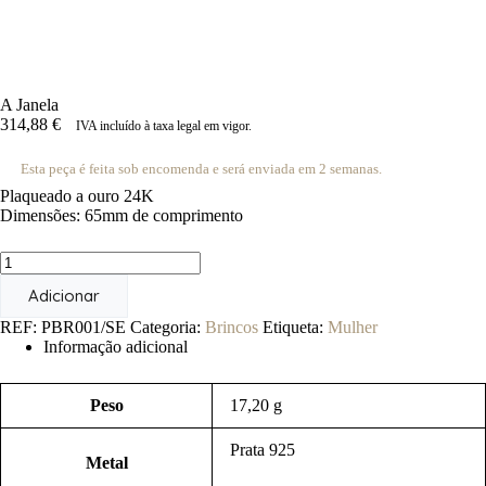
A Janela
314,88
€
IVA incluído à taxa legal em vigor.
Esta peça é feita sob encomenda e será enviada em 2 semanas.
Plaqueado a ouro 24K
Dimensões: 65mm de comprimento
Quantidade
de
Adicionar
A
Janela
REF:
PBR001/SE
Categoria:
Brincos
Etiqueta:
Mulher
Informação adicional
Peso
17,20 g
Prata 925
Metal