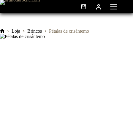
Pular
para
Carrinho
o
de
conteúdo
compras
Loja
Brincos
Pétalas de crisântemo
Início