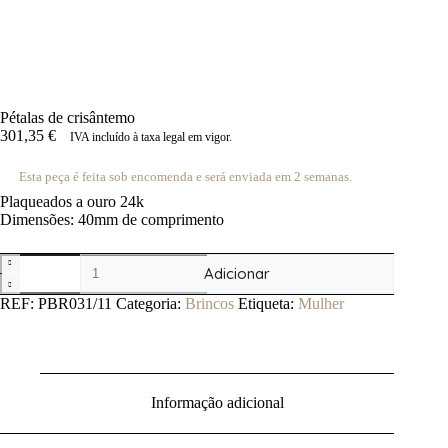
Pétalas de crisântemo
301,35
€
IVA incluído à taxa legal em vigor.
Esta peça é feita sob encomenda e será enviada em 2 semanas.
Plaqueados a ouro 24k
Dimensões: 40mm de comprimento
Quantidade
Adicionar
de
Pétalas
REF:
PBR031/11
Categoria:
Brincos
Etiqueta:
Mulher
de
crisântemo
Informação adicional