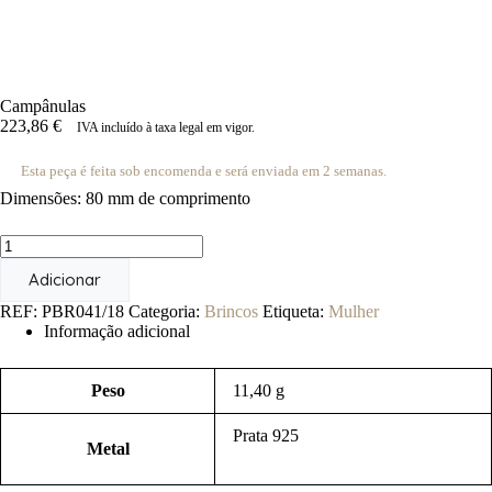
Campânulas
223,86
€
IVA incluído à taxa legal em vigor.
Esta peça é feita sob encomenda e será enviada em 2 semanas.
Dimensões: 80 mm de comprimento
Quantidade
de
Adicionar
Campânulas
REF:
PBR041/18
Categoria:
Brincos
Etiqueta:
Mulher
Informação adicional
Peso
11,40 g
Prata 925
Metal