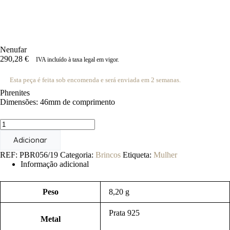
Nenufar
290,28
€
IVA incluído à taxa legal em vigor.
Esta peça é feita sob encomenda e será enviada em 2 semanas.
Phrenites
Dimensões: 46mm de comprimento
Quantidade
de
Adicionar
Nenufar
REF:
PBR056/19
Categoria:
Brincos
Etiqueta:
Mulher
Informação adicional
Peso
8,20 g
Prata 925
Metal